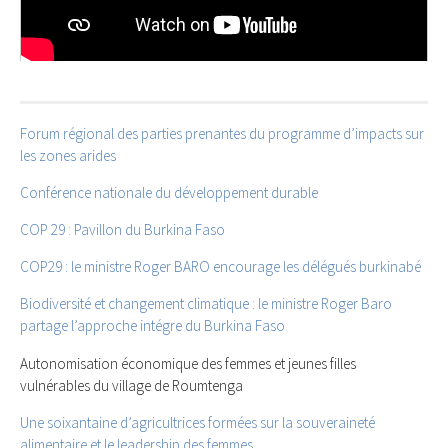
Forum régional des parties prenantes du programme d’impacts sur
les zones arides
Conférence nationale du développement durable
COP 29 : Pavillon du Burkina Faso
COP29 : le ministre Roger BARO encourage les délégués burkinabé
Biodiversité et changement climatique : le ministre Roger Baro
partage l’approche intégre du Burkina Faso
Autonomisation économique des femmes et jeunes filles
vulnérables du village de Roumtenga
Une soixantaine d’agricultrices formées sur la souveraineté
alimentaire et le leadership des femmes