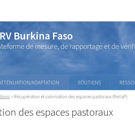
RV Burkina Faso
ateforme de mesure, de rapportage et de vérif
ATTÉNUATION/ADAPTATION
SOUTIENS
RESSO
tions
>
Récupération et valorisation des espaces pastoraux (ReVaP)
ation des espaces pastoraux