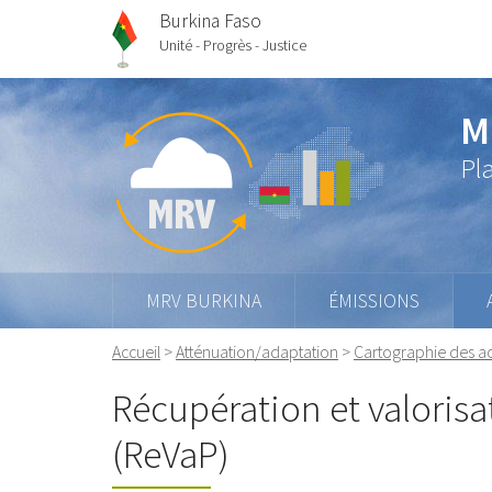
Burkina Faso
Unité - Progrès - Justice
M
Pl
MRV BURKINA
ÉMISSIONS
Accueil
>
Atténuation/adaptation
>
Cartographie des ac
Récupération et valoris
(ReVaP)