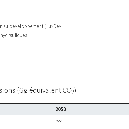
on au développement (LuxDev)
 hydrauliques
sions (Gg équivalent CO
)
2
2050
628