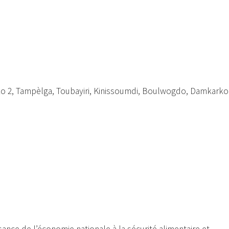
ko 2, Tampèlga, Toubayiri, Kinissoumdi, Boulwogdo, Damkarko