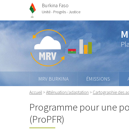
Burkina Faso
Unité - Progrès - Justice
M
Pl
MRV BURKINA
ÉMISSIONS
Accueil
>
Atténuation/adaptation
>
Cartographie des ac
Programme pour une pol
(ProPFR)