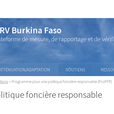
RV Burkina Faso
ateforme de mesure, de rapportage et de vérif
ATTÉNUATION/ADAPTATION
SOUTIENS
RESSO
tions
>
Programme pour une politique foncière responsable (ProPFR)
itique foncière responsable