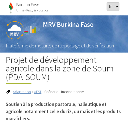
Burkina Faso
Unité - Progrès - Justice
MRV Burkina Faso
Plateforme de mesure, de rapportage et de vérification
Projet de développement
agricole dans la zone de Soum
(PDA-SOUM)
Adaptation
/
AFAT
- Scénario : Inconditionnel
Soutien à la production pastorale, halieutique et
agricole notamment celle du riz, du maïs et les produits
maraîchers.