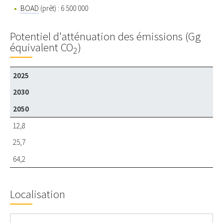
BOAD
(prêt) : 6 500 000
Potentiel d'atténuation des émissions (Gg
équivalent CO
)
2
2025
2030
2050
12,8
25,7
64,2
Localisation