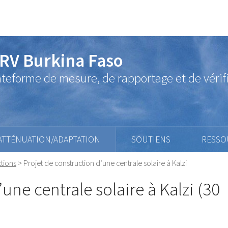
RV Burkina Faso
ateforme de mesure, de rapportage et de vérif
ATTÉNUATION/ADAPTATION
SOUTIENS
RESSO
tions
>
Projet de construction d’une centrale solaire à Kalzi
une centrale solaire à Kalzi (30