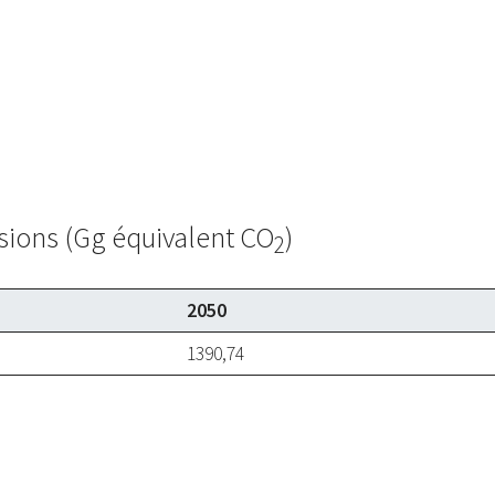
sions (Gg équivalent CO
)
2
2050
1390,74