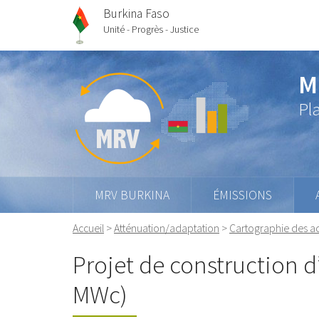
Burkina Faso
Unité - Progrès - Justice
M
Pl
MRV BURKINA
ÉMISSIONS
Accueil
>
Atténuation/adaptation
>
Cartographie des ac
Projet de construction d’
MWc)