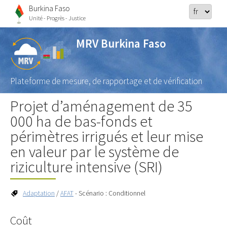
Burkina Faso
Unité - Progrès - Justice
MRV Burkina Faso
Plateforme de mesure, de rapportage et de vérification
Projet d’aménagement de 35
000 ha de bas-fonds et
périmètres irrigués et leur mise
en valeur par le système de
riziculture intensive (SRI)
Adaptation
/
AFAT
- Scénario : Conditionnel
Coût