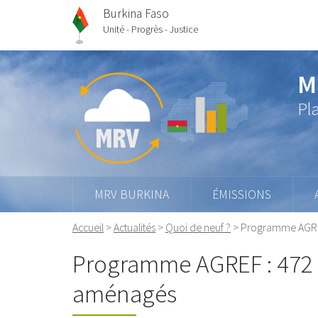
Burkina Faso
Unité - Progrès - Justice
M
Pl
MRV BURKINA
ÉMISSIONS
Accueil
>
Actualités
>
Quoi de neuf ?
>
Programme AGREF
Programme AGREF : 472 0
aménagés