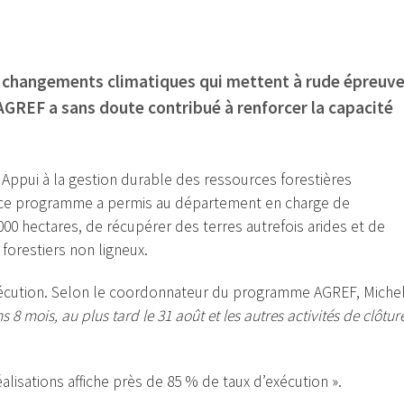
s changements climatiques qui mettent à rude épreuv
l’AGREF a sans doute contribué à renforcer la capacité
Appui à la gestion durable des ressources forestières
our ce programme a permis au département en charge de
000 hectares, de récupérer des terres autrefois arides et de
orestiers non ligneux.
écution. Selon le coordonnateur du programme AGREF, Miche
ns 8 mois, au plus tard le 31 août et les autres activités de clôtur
alisations affiche près de 85 % de taux d’exécution ».