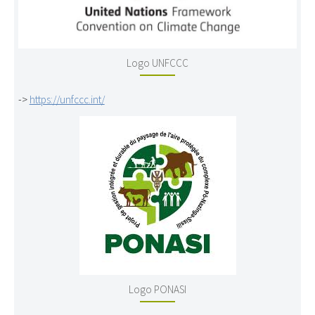
Logo UNFCCC
->
https://unfccc.int/
Logo PONASI