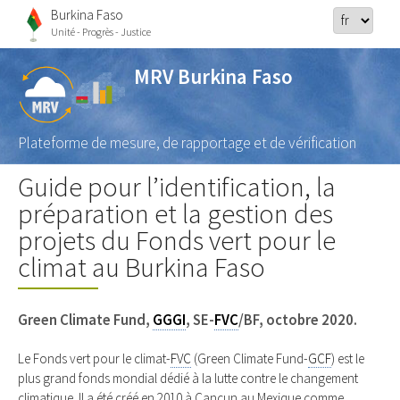
Burkina Faso
Unité - Progrès - Justice
MRV Burkina Faso
Plateforme de mesure, de rapportage et de vérification
Guide pour l’identification, la
préparation et la gestion des
projets du Fonds vert pour le
climat au Burkina Faso
Green Climate Fund,
GGGI
, SE-
FVC
/BF, octobre 2020.
Le Fonds vert pour le climat-
FVC
(Green Climate Fund-
GCF
) est le
plus grand fonds mondial dédié à la lutte contre le changement
climatique. Il a été créé en 2010 à Cancun au Mexique comme