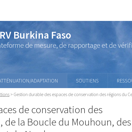
RV Burkina Faso
ateforme de mesure, de rapportage et de vérif
ATTÉNUATION/ADAPTATION
SOUTIENS
RESSO
tions
>
Gestion durable des espaces de conservation des régions du C
aces de conservation des
, de la Boucle du Mouhoun, des