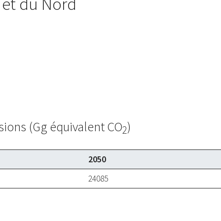
 et du Nord
sions (Gg équivalent CO
)
2
2050
24085