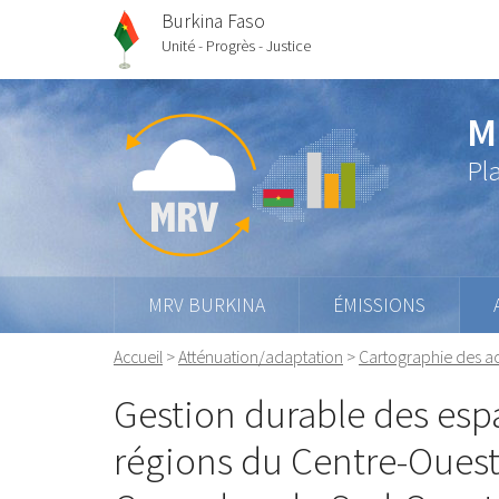
Burkina Faso
Unité - Progrès - Justice
M
Pl
MRV BURKINA
ÉMISSIONS
Accueil
>
Atténuation/adaptation
>
Cartographie des ac
Gestion durable des esp
régions du Centre-Ouest