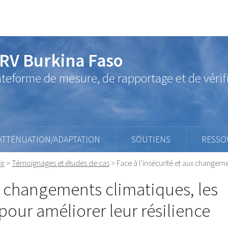
RV Burkina Faso
ateforme de mesure, de rapportage et de vérif
ATTÉNUATION/ADAPTATION
SOUTIENS
RESSO
ir
>
Témoignages et études de cas
>
Face à l’insécurité et aux change
ux changements climatiques, les
ur améliorer leur résilience