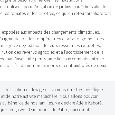
igné le besoin d’améliorer les installations
 utilisées pour l’irrigation de jardins maraîchers afin de
ue les tomates et les carottes, ce qui en retour amélioreront
s exposées aux impacts des changements climatiques,
à l’augmentation des températures et à l’allongement des
 une grave dégradation de leurs ressources naturelles,
inution des revenus agricoles et à l’accroissement de la
vée par l’insécurité persistante liée aux combats entre le
ui ont fait de nombreux morts et contraint près de deux
a réalisation du forage qui va nous être très bénéfique
et de notre activité maraichère. Nous allons pouvoir
 au bénéfice de nos familles. » a déclaré Adèle Kaboré,
que Teega wend sid nooma de Pabré, qui compte