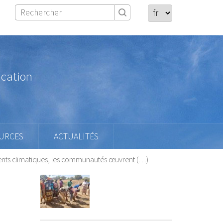
ication
URCES
ACTUALITÉS
ments climatiques, les communautés œuvrent (…)