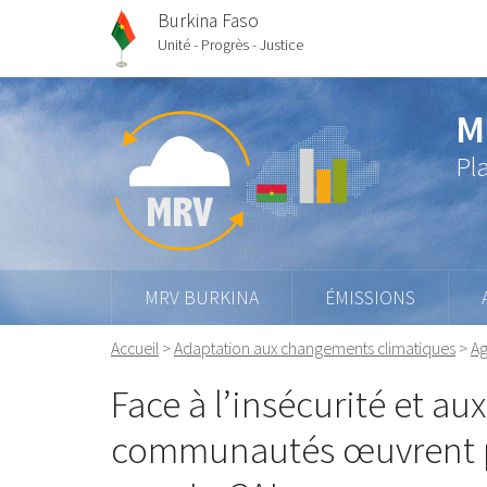
Burkina Faso
Unité - Progrès - Justice
M
Pl
MRV BURKINA
ÉMISSIONS
Accueil
>
Adaptation aux changements climatiques
>
Ag
Face à l’insécurité et a
communautés œuvrent po