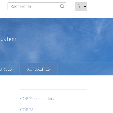
ication
URCES
ACTUALITÉS
COP 29 sur le climat
COP 28