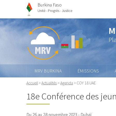
Burkina Faso
Unité - Progrès - Justice
M
Pl
MRV BURKINA
ÉMISSIONS
Accueil
>
Actualités
>
Agenda
>
COY 18 UAE
18e Conférence des jeune
Du 26 au 28 novembre 2023 - Dubaï