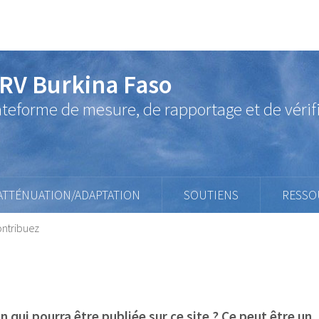
RV Burkina Faso
ateforme de mesure, de rapportage et de vérif
ATTÉNUATION/ADAPTATION
SOUTIENS
RESSO
ntribuez
qui pourra être publiée sur ce site ? Ce peut être un