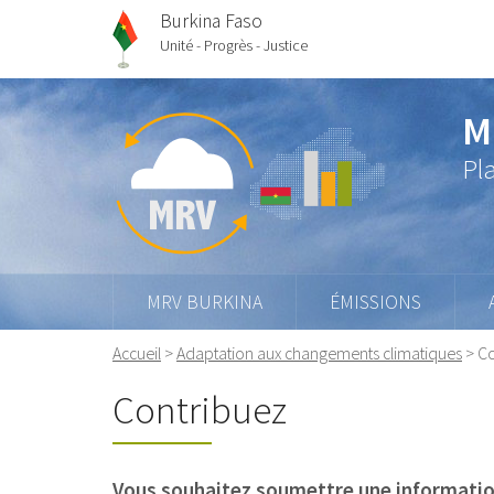
Burkina Faso
Unité - Progrès - Justice
M
Pl
MRV BURKINA
ÉMISSIONS
Accueil
>
Adaptation aux changements climatiques
>
Co
Contribuez
Vous souhaitez soumettre une information 