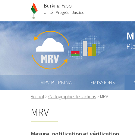
Burkina Faso
Unité - Progrès - Justice
M
Pl
MRV BURKINA
ÉMISSIONS
Accueil
>
Cartographie des actions
>
MRV
MRV
Mesure, notification et vérification