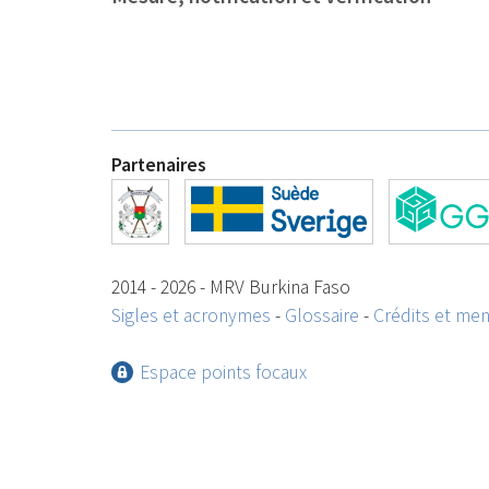
Partenaires
2014 - 2026 - MRV Burkina Faso
Sigles et acronymes
-
Glossaire
-
Crédits et men
Espace points focaux