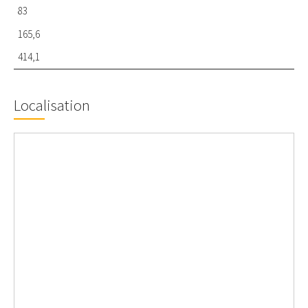
83
165,6
414,1
Localisation