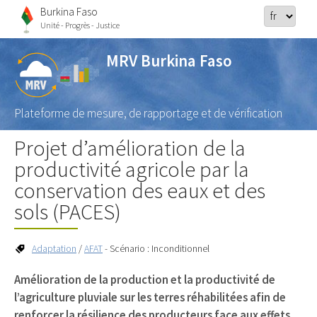
Burkina Faso
Unité - Progrès - Justice
MRV Burkina Faso
Plateforme de mesure, de rapportage et de vérification
Projet d’amélioration de la
productivité agricole par la
conservation des eaux et des
sols (PACES)
Adaptation
/
AFAT
- Scénario : Inconditionnel
Amélioration de la production et la productivité de
l’agriculture pluviale sur les terres réhabilitées afin de
renforcer la résilience des producteurs face aux effets