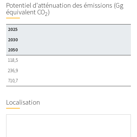
Potentiel d'atténuation des émissions (Gg
équivalent CO
)
2
2025
2030
2050
118,5
236,9
710,7
Localisation