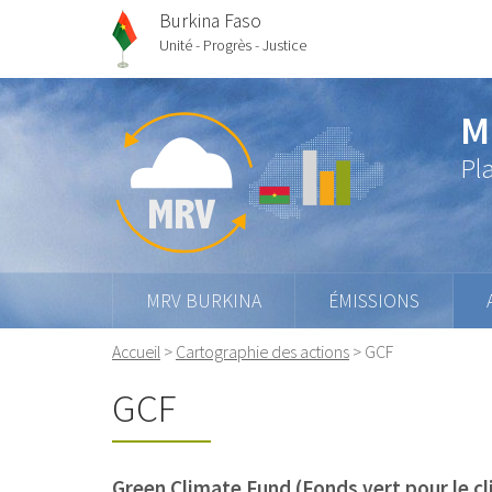
Burkina Faso
Unité - Progrès - Justice
M
Pl
MRV BURKINA
ÉMISSIONS
Accueil
>
Cartographie des actions
>
GCF
GCF
Green Climate Fund (Fonds vert pour le c