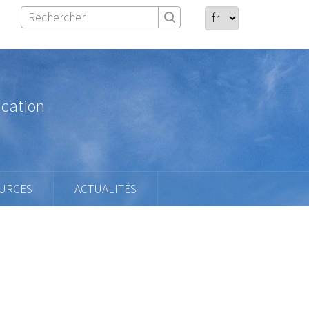
ication
URCES
ACTUALITÉS