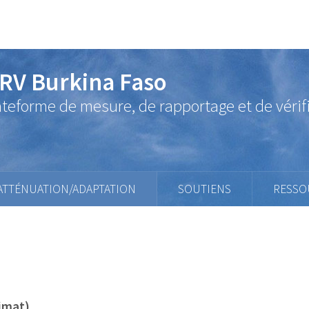
RV Burkina Faso
ateforme de mesure, de rapportage et de vérif
ATTÉNUATION/ADAPTATION
SOUTIENS
RESSO
limat)