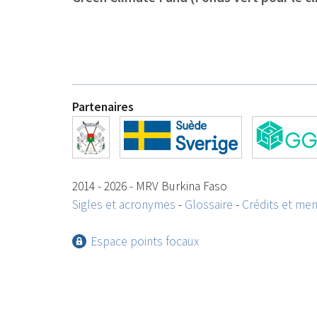
Partenaires
2014 - 2026 - MRV Burkina Faso
Sigles et acronymes
-
Glossaire
-
Crédits et men
Espace points focaux